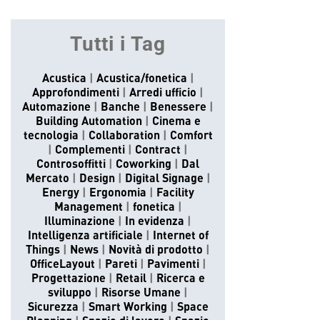
Tutti i Tag
Acustica
Acustica/fonetica
Approfondimenti
Arredi ufficio
Automazione
Banche
Benessere
Building Automation
Cinema e
tecnologia
Collaboration
Comfort
Complementi
Contract
Controsoffitti
Coworking
Dal
Mercato
Design
Digital Signage
Energy
Ergonomia
Facility
Management
fonetica
Illuminazione
In evidenza
Intelligenza artificiale
Internet of
Things
News
Novità di prodotto
OfficeLayout
Pareti
Pavimenti
Progettazione
Retail
Ricerca e
sviluppo
Risorse Umane
Sicurezza
Smart Working
Space