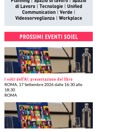
Planning
Spazio di lavoro
Spazio
di Lavoro
Tecnologie
Unified
Communication
Verde
Videosorveglianza
Workplace
PROSSIMI EVENTI SOIEL
I volti dell’AI: presentazione del libro
ROMA, 17 Settembre 2026 dalle 16:30 alle
18:30
ROMA