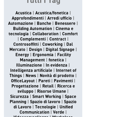
Tutti i Tag
Acustica
Acustica/fonetica
Approfondimenti
Arredi ufficio
Automazione
Banche
Benessere
Building Automation
Cinema e
tecnologia
Collaboration
Comfort
Complementi
Contract
Controsoffitti
Coworking
Dal
Mercato
Design
Digital Signage
Energy
Ergonomia
Facility
Management
fonetica
Illuminazione
In evidenza
Intelligenza artificiale
Internet of
Things
News
Novità di prodotto
OfficeLayout
Pareti
Pavimenti
Progettazione
Retail
Ricerca e
sviluppo
Risorse Umane
Sicurezza
Smart Working
Space
Planning
Spazio di lavoro
Spazio
di Lavoro
Tecnologie
Unified
Communication
Verde