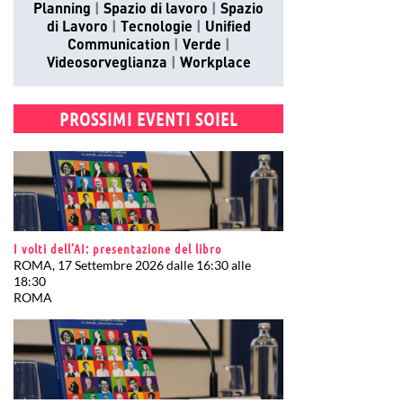
Planning
Spazio di lavoro
Spazio
di Lavoro
Tecnologie
Unified
Communication
Verde
Videosorveglianza
Workplace
PROSSIMI EVENTI SOIEL
I volti dell’AI: presentazione del libro
ROMA, 17 Settembre 2026 dalle 16:30 alle
18:30
ROMA