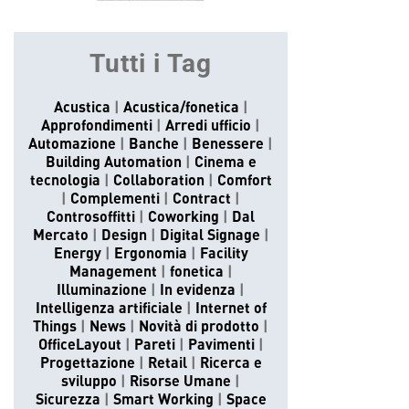
Tutti i Tag
Acustica
Acustica/fonetica
Approfondimenti
Arredi ufficio
Automazione
Banche
Benessere
Building Automation
Cinema e
tecnologia
Collaboration
Comfort
Complementi
Contract
Controsoffitti
Coworking
Dal
Mercato
Design
Digital Signage
Energy
Ergonomia
Facility
Management
fonetica
Illuminazione
In evidenza
Intelligenza artificiale
Internet of
Things
News
Novità di prodotto
OfficeLayout
Pareti
Pavimenti
Progettazione
Retail
Ricerca e
sviluppo
Risorse Umane
Sicurezza
Smart Working
Space