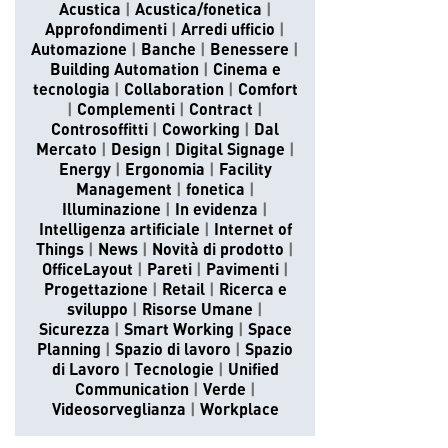
Acustica
Acustica/fonetica
Approfondimenti
Arredi ufficio
Automazione
Banche
Benessere
Building Automation
Cinema e
tecnologia
Collaboration
Comfort
Complementi
Contract
Controsoffitti
Coworking
Dal
Mercato
Design
Digital Signage
Energy
Ergonomia
Facility
Management
fonetica
Illuminazione
In evidenza
Intelligenza artificiale
Internet of
Things
News
Novità di prodotto
OfficeLayout
Pareti
Pavimenti
Progettazione
Retail
Ricerca e
sviluppo
Risorse Umane
Sicurezza
Smart Working
Space
Planning
Spazio di lavoro
Spazio
di Lavoro
Tecnologie
Unified
Communication
Verde
Videosorveglianza
Workplace