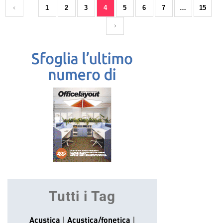
1
2
3
4
5
6
7
…
15
Tutti i Tag
Acustica
Acustica/fonetica