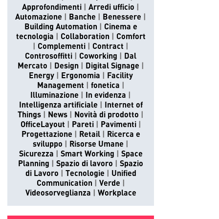
Approfondimenti
Arredi ufficio
Automazione
Banche
Benessere
Building Automation
Cinema e
tecnologia
Collaboration
Comfort
Complementi
Contract
Controsoffitti
Coworking
Dal
Mercato
Design
Digital Signage
Energy
Ergonomia
Facility
Management
fonetica
Illuminazione
In evidenza
Intelligenza artificiale
Internet of
Things
News
Novità di prodotto
OfficeLayout
Pareti
Pavimenti
Progettazione
Retail
Ricerca e
sviluppo
Risorse Umane
Sicurezza
Smart Working
Space
Planning
Spazio di lavoro
Spazio
di Lavoro
Tecnologie
Unified
Communication
Verde
Videosorveglianza
Workplace