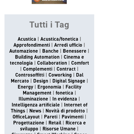
Tutti i Tag
Acustica
Acustica/fonetica
Approfondimenti
Arredi ufficio
Automazione
Banche
Benessere
Building Automation
Cinema e
tecnologia
Collaboration
Comfort
Complementi
Contract
Controsoffitti
Coworking
Dal
Mercato
Design
Digital Signage
Energy
Ergonomia
Facility
Management
fonetica
Illuminazione
In evidenza
Intelligenza artificiale
Internet of
Things
News
Novità di prodotto
OfficeLayout
Pareti
Pavimenti
Progettazione
Retail
Ricerca e
sviluppo
Risorse Umane