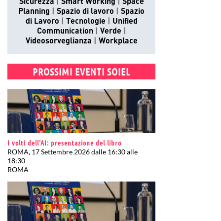
Sicurezza
Smart Working
Space
Planning
Spazio di lavoro
Spazio
di Lavoro
Tecnologie
Unified
Communication
Verde
Videosorveglianza
Workplace
PROSSIMI EVENTI SOIEL
I volti dell’AI: presentazione del libro
ROMA, 17 Settembre 2026 dalle 16:30 alle
18:30
ROMA